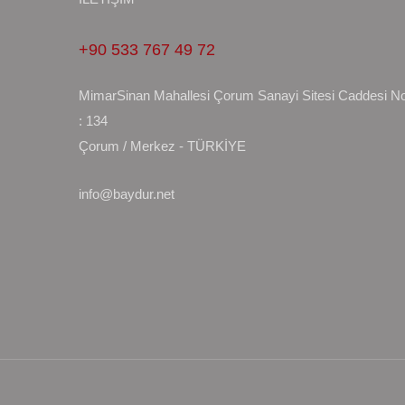
+90 533 767 49 72
MimarSinan Mahallesi Çorum Sanayi Sitesi Caddesi N
: 134
Çorum / Merkez - TÜRKİYE
info@baydur.net