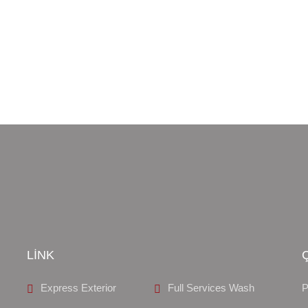
Automatic Washing
MAINTENANCE
LİNK
Express Exterior
Full Services Wash